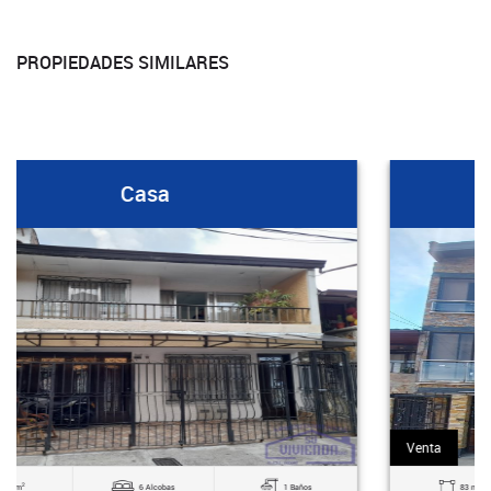
PROPIEDADES SIMILARES
Casa
Venta
2
83 m
3 Alcobas
2 Baños