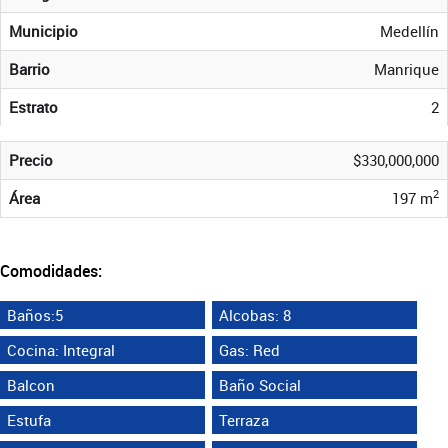
Municipio
Medellín
Barrio
Manrique
Estrato
2
Precio
$330,000,000
2
Área
197 m
Comodidades:
Baños:5
Alcobas: 8
Cocina: Integral
Gas: Red
Balcon
Baño Social
Estufa
Terraza