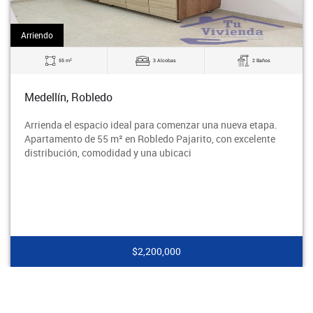
Arriendo
2
3 Alcobas
2 Baños
60 m
obledo
Bello, La M
spacio ideal para comenzar una nueva etapa.
Excelente apa
de 55 m² en Robledo Pajarito, con excelente
tradicional B
 comodidad y una ubicaci
segura y con 
$2,200,000