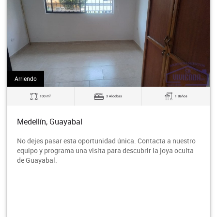
Arriendo
2
3 Alcobas
1 Baños
140 m
abal
Medellín, Guay
sta oportunidad única. Contacta a nuestro
Bodega en tercer 
a una visita para descubrir la joya oculta
Rodeo entre la a
proyección de cr