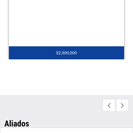
aproximadamente, cuent
semi integral con red de
cerámic
$2,000,000
$
Aliados