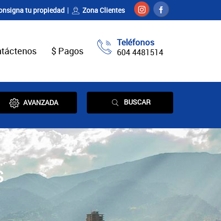
onsigna tu propiedad
Zona Clientes
Teléfonos
táctenos
$ Pagos
604 4481514
BUSCAR
AVANZADA
S