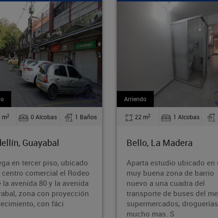
riendo
Venta
2
2
22 m
1 Alcobas
1 Baños
71.60 m
2 Alcobas
ello, La Madera
Medellín, Guayabal
parta estudio ubicado en una
Acogedor apartamento 
uy buena zona de barrio
en el sector de Cristo R
uevo a una cuadra del
zona estratégica y de fá
ransporte de buses del metro ,
acceso. La propiedad c
upermercados, droguerías y
con 2 alcobas, 1 baño, 
ucho mas. S
patio