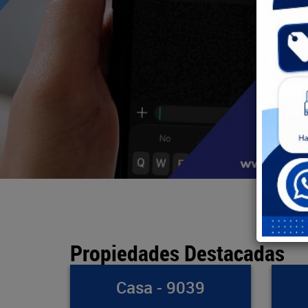
Propiedades Destacadas
039
Bodega - 891
A