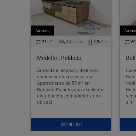
Arriendo
A
2
as
2 Baños
60 m
3 Alcobas
1 Baños
o
Bello, La Madera
ideal para
Excelente apartamento en el
 etapa.
Barrio Obrero Ubicado en el
m² en
tradicional Barrio Obrero de
n excelente
Bello, en una zona tranquila,
idad y una
segura y con excelente acceso
al t
0
$1,750,000