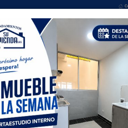
C
osotros
Ventas
Formularios
Noticias
Con
Todas las ciudades