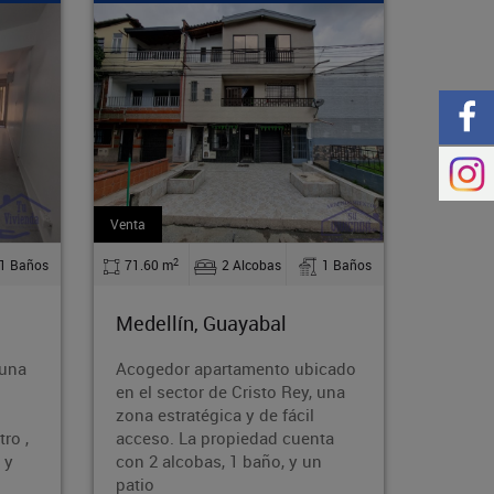
Arriendo
Arrie
2
1 Baños
110 m
4 Alcobas
2 Baños
13
Medellín, Guayabal
Med
ubicado
Alquila esta cómoda y
Bode
ey, una
espaciosa casa en el acogedor
se 
cil
barrio Rodeo Norte de Medellín.
atra
uenta
Con 110 m², 4 dormitorios,
acti
y un
parqueadero y acceso a
alm
transporte públi
co