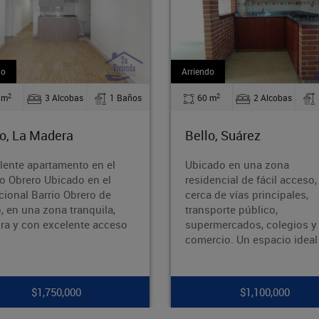
rriendo
Arriendo
2
2
60 m
2 Alcobas
1 Baños
110 m
2 Alcobas
Bello, Suárez
Bello, Barrio Nuevo
Ubicado en una zona
¡Oportunidad en Barrio
residencial de fácil acceso,
Bello!¿Buscas un inmu
cerca de vías principales,
amplio, bien ubicado y
transporte público,
potencial? ¡Esta es tu
supermercados, colegios y
oportunidad! Área: 110
comercio. Un espacio ideal p
Ubicación: Ba
$1,100,000
$1,700,000