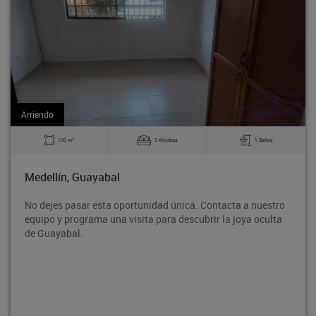
Arriendo
2
1 Baños
140 m
0 Alcobas
Medellín, Guayabal
ica. Contacta a nuestro
Bodega en tercer piso, ubicado en el
escubrir la joya oculta
Rodeo entre la avenida 80 y la ave
proyección de crecimiento, con fáci