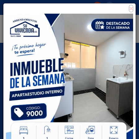
×
Consigna tu propiedad
Zona Clientes
Tipo de inmueble
Todas las ciudades
AVANZADA