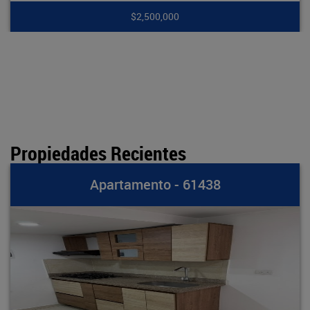
0
$7,900,00
Propiedades Recientes
 - 61438
Apartamento