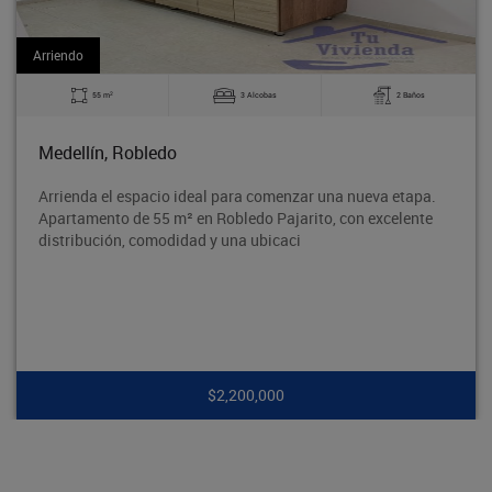
Arriendo
2
obas
2 Baños
60 m
3 Alc
Bello, La Madera
comenzar una nueva etapa.
Excelente apartamento en el Barr
 Pajarito, con excelente
tradicional Barrio Obrero de Bell
bicaci
segura y con excelente acceso al 
000
$1,750,