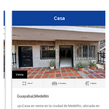
Casa
Venta
2
144 m
4 Alcobas
2 Baños
Guayabal,Medellín
<p>Casa en venta en la ciudad de Medellín, ubicada en