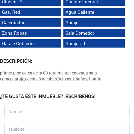
Closets: 3
Cocina: Integral
Gas: Red
Agua Caliente
Calentador
Garaje
Zona Ropas
Sala Comedor
Garaje Cubierto
Garajes: 1
DESCRIPCIÓN:
primer piso cerca de la 80 totalmente renovada sala-
comer,garaje,cocina,3 alcobas,3closet,2 baños,1 patio.
¿TE GUSTA ESTE INMUEBLE? ¡ESCRÍBENOS!