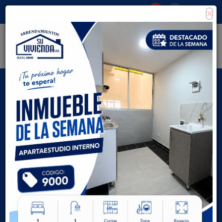
×
Consigna tu propiedad
Zona Clientes
Tipo de inmueble
Todas las ciudades
AVANZADA