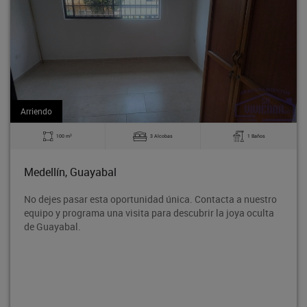
Arriendo
2
3 Alcobas
1 Baños
140 m
al
Medellín, Guayab
 oportunidad única. Contacta a nuestro
Bodega en tercer pis
a visita para descubrir la joya oculta
Rodeo entre la aven
proyección de crecim