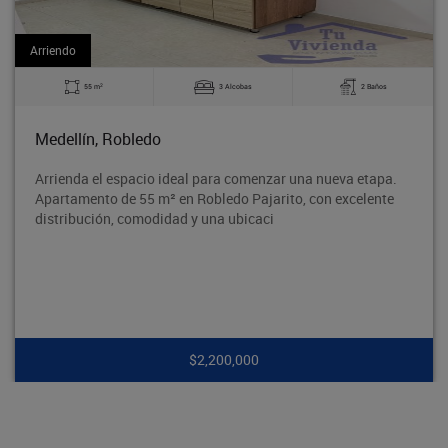
Arriendo
2
3 Alcobas
2 Baños
60 m
obledo
Bello, La M
spacio ideal para comenzar una nueva etapa.
Excelente apa
de 55 m² en Robledo Pajarito, con excelente
tradicional B
 comodidad y una ubicaci
segura y con 
$2,200,000