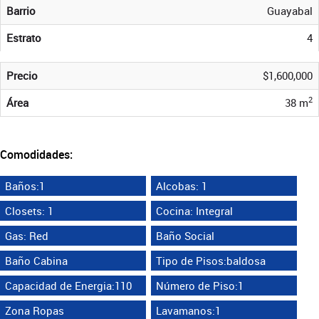
Barrio
Guayabal
Estrato
4
Precio
$1,600,000
2
Área
38 m
Comodidades:
Baños:1
Alcobas: 1
Closets: 1
Cocina: Integral
Gas: Red
Baño Social
Baño Cabina
Tipo de Pisos:baldosa
Capacidad de Energia:110
Número de Piso:1
Zona Ropas
Lavamanos:1