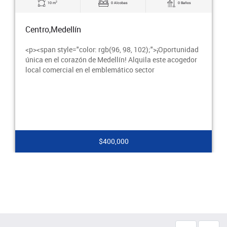
2
0 Alcobas
0 Baños
16 m
0 Alc
Centro,Medellín
gb(96, 98, 102);">¡Oportunidad
<p><span style="color: rgb(96
dellín! Alquila este acogedor
pasar esta oportunidad de oro.
blemático sector
nuevo hogar empresarial y conv
400,000
$550,