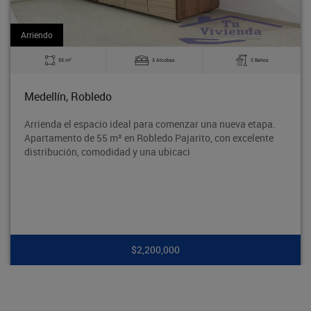
Arriendo
2
3 Alcobas
2 Baños
60 m
edo
Bello, La Made
cio ideal para comenzar una nueva etapa.
Excelente aparta
5 m² en Robledo Pajarito, con excelente
tradicional Barri
modidad y una ubicaci
segura y con exce
$2,200,000