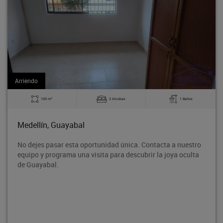
Arriendo
2
3 Alcobas
1 Baños
140 m
Medellín, Guayabal
ortunidad única. Contacta a nuestro
Bodega en tercer piso, 
isita para descubrir la joya oculta
Rodeo entre la avenida
proyección de crecimien