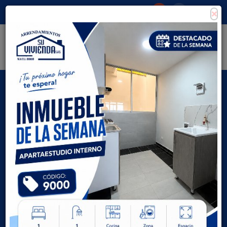
×
Consigna tu propiedad
Zona Clientes
Tipo de inmueble
Todas las ciudades
AVANZADA