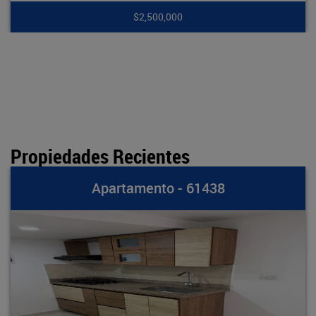
$2,500,000
Propiedades Recientes
partamento - 61438
A