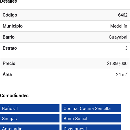
Detalles
Código
6462
Municipio
Medellín
Barrio
Guayabal
Estrato
3
Precio
$1,850,000
2
Área
24 m
Comodidades:
Baños:1
Cocina: Cócina Sencilla
Sin gas
Baño Social
Antejardin
Divisiones:1