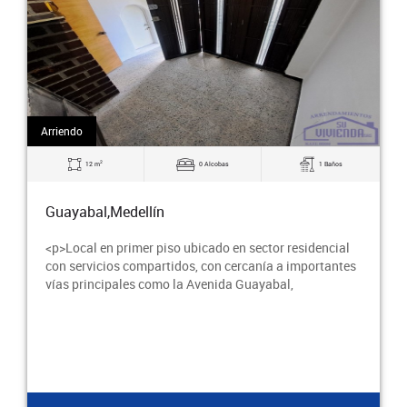
Arriendo
2
38 m
0 Alcobas
1 Baños
Guayabal,Medellín