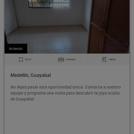
Arriendo
2
3 Alcobas
1 Baños
140 m
abal
Medellín, Guay
sta oportunidad única. Contacta a nuestro
Bodega en tercer 
a una visita para descubrir la joya oculta
Rodeo entre la a
proyección de cr