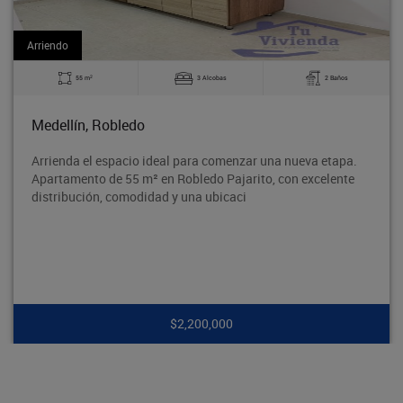
Arriendo
2
3 Alcobas
2 Baños
60 m
obledo
Bello, La M
spacio ideal para comenzar una nueva etapa.
Excelente apa
de 55 m² en Robledo Pajarito, con excelente
tradicional B
 comodidad y una ubicaci
segura y con 
$2,200,000