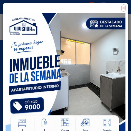
×
Consigna tu propiedad
Zona Clientes
Tipo de inmueble
Todas las ciudades
AVANZADA