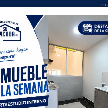
C
osotros
Ventas
Formularios
Noticias
Con
Todas las ciudades