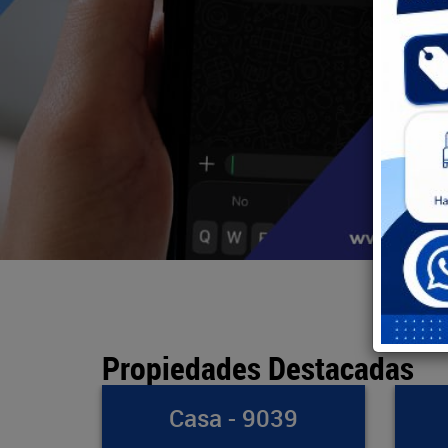
Propiedades Destacadas
39
Bodega - 891
Ap