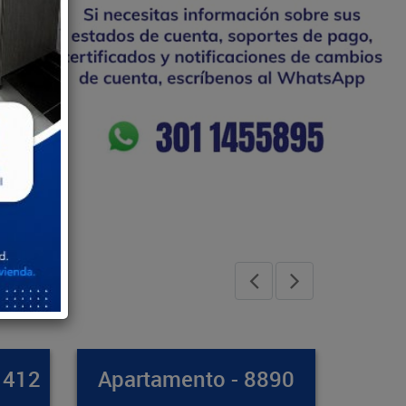
8890
Casa - 8971