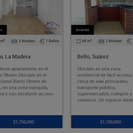
iendo
Arriendo
2
2
60 m
2 Alcobas
1 Baños
110 m
2 Alcobas
llo, Suárez
Bello, Barrio Nuevo
icado en una zona
¡Oportunidad en Barrio 
sidencial de fácil acceso,
Bello!¿Buscas un inmue
rca de vías principales,
amplio, bien ubicado y c
ansporte público,
potencial? ¡Esta es tu
permercados, colegios y
oportunidad! Área: 110 
mercio. Un espacio ideal p
Ubicación: Ba
$1,100,000
$1,700,000