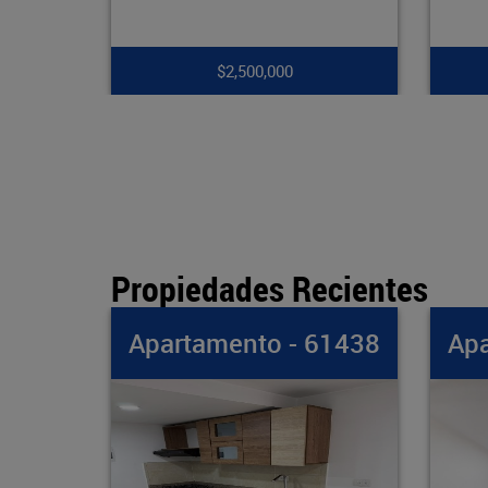
$7,900,000
Propiedades Recientes
 61438
Apartamento - 61437
A