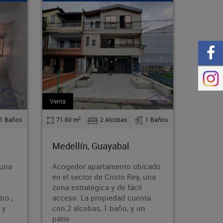
Arriendo
Arriend
2
1 Baños
110 m
4 Alcobas
2 Baños
130
Medellín, Guayabal
Mede
bicado
Alquila esta cómoda y
Bodeg
, una
espaciosa casa en el acogedor
se co
l
barrio Rodeo Norte de Medellín.
atrac
nta
Con 110 m², 4 dormitorios,
activ
un
parqueadero y acceso a
almac
transporte públi
come