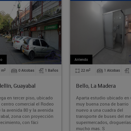
endo
Venta
2
2
22 m
1 Alcobas
1 Baños
71.60 m
2 Alcobas
llo, La Madera
Medellín, Guayabal
arta estudio ubicado en una
Acogedor apartamento u
y buena zona de barrio
en el sector de Cristo Rey
evo a una cuadra del
zona estratégica y de fáci
nsporte de buses del metro ,
acceso. La propiedad cue
permercados, droguerías y
con 2 alcobas, 1 baño, y 
cho mas. S
patio