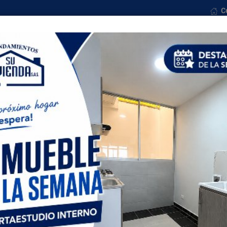
C
osotros
Ventas
Formularios
Noticias
Con
Todas las ciudades