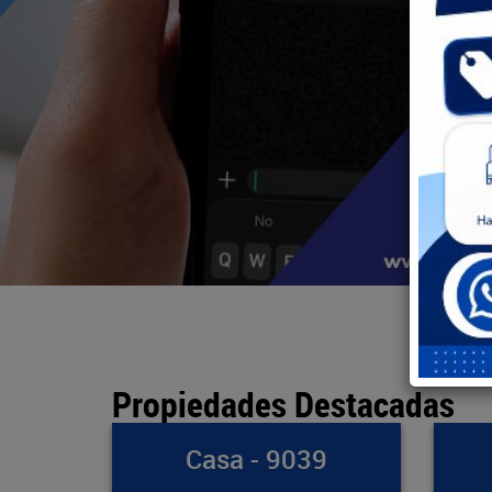
Propiedades Destacadas
39
Bodega - 891
Ap