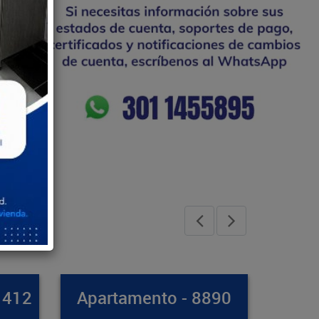
8890
Casa - 8971