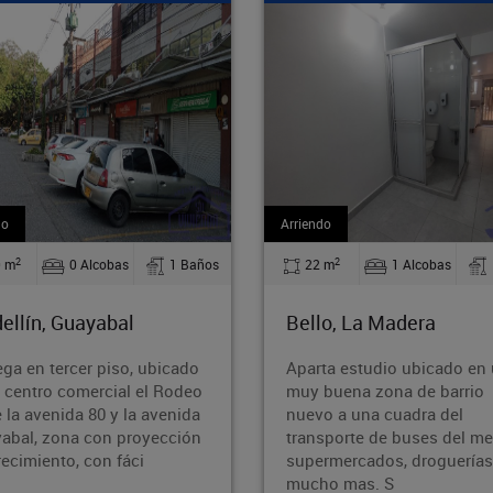
endo
Venta
2
2
22 m
1 Alcobas
1 Baños
71.60 m
2 Alcobas
llo, La Madera
Medellín, Guayabal
arta estudio ubicado en una
Acogedor apartamento u
y buena zona de barrio
en el sector de Cristo Rey
evo a una cuadra del
zona estratégica y de fáci
nsporte de buses del metro ,
acceso. La propiedad cue
permercados, droguerías y
con 2 alcobas, 1 baño, y 
cho mas. S
patio