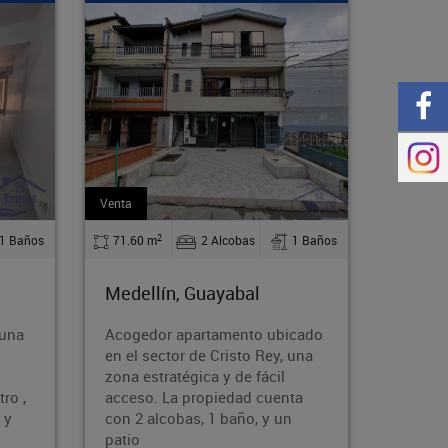
Arriendo
Arriend
2
1 Baños
110 m
4 Alcobas
2 Baños
130
Medellín, Guayabal
Mede
bicado
Alquila esta cómoda y
Bodeg
, una
espaciosa casa en el acogedor
se co
l
barrio Rodeo Norte de Medellín.
atrac
nta
Con 110 m², 4 dormitorios,
activ
un
parqueadero y acceso a
almac
transporte públi
come