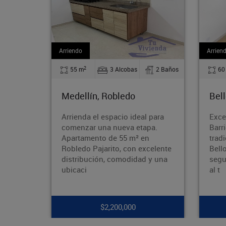
Arriendo
Arr
2
2 Baños
60 m
3 Alcobas
1 Baños
Bello, La Madera
B
eal para
Excelente apartamento en el
U
etapa.
Barrio Obrero Ubicado en el
re
 en
tradicional Barrio Obrero de
ce
 excelente
Bello, en una zona tranquila,
tr
dad y una
segura y con excelente acceso
s
al t
c
$1,750,000