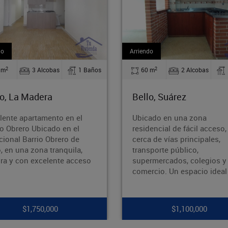
iendo
Arriendo
2
2
60 m
2 Alcobas
1 Baños
110 m
2 Alcobas
ello, Suárez
Bello, Barrio Nuevo
bicado en una zona
¡Oportunidad en Barrio 
sidencial de fácil acceso,
Bello!¿Buscas un inmue
rca de vías principales,
amplio, bien ubicado y 
ansporte público,
potencial? ¡Esta es tu
upermercados, colegios y
oportunidad! Área: 110 
omercio. Un espacio ideal p
Ubicación: Ba
$1,100,000
$1,700,000