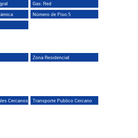
gral
Gas: Red
rámica
Número de Piso:5
Zona Residencial
ales Cercanos
Transporte Publico Cercano