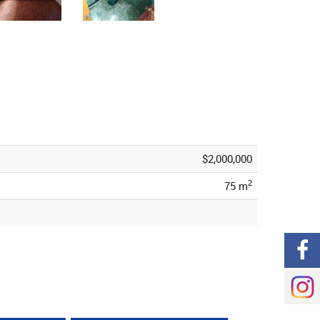
$2,000,000
2
75 m