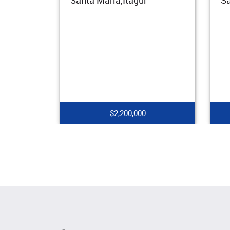
Santa María,Itagüí
Sa
$2,200,000