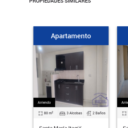
PROPIEDADES SIMILARES
Apartamento
Arriendo
Arri
2
80 m
3 Alcobas
2 Baños