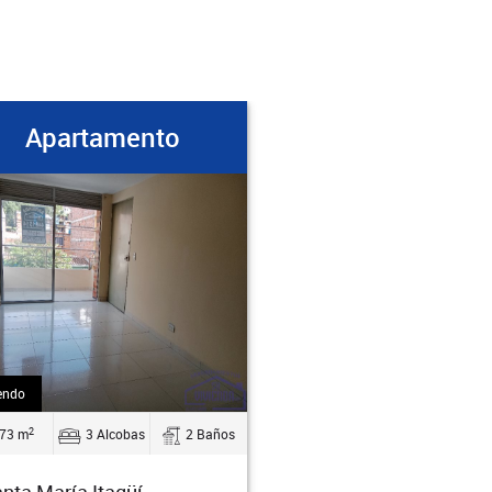
Apartamento
endo
2
73 m
3 Alcobas
2 Baños