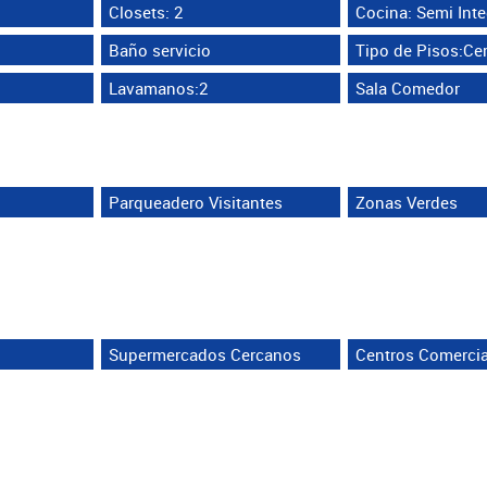
Closets: 2
Cocina: Semi Inte
Baño servicio
Tipo de Pisos:Ce
Lavamanos:2
Sala Comedor
Parqueadero Visitantes
Zonas Verdes
Supermercados Cercanos
Centros Comerci