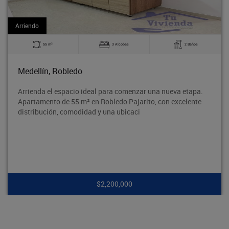
Arriendo
2
3 Alcobas
2 Baños
60 m
Bello, La Madera
 ideal para comenzar una nueva etapa.
Excelente apartamen
² en Robledo Pajarito, con excelente
tradicional Barrio O
idad y una ubicaci
segura y con excelen
$2,200,000