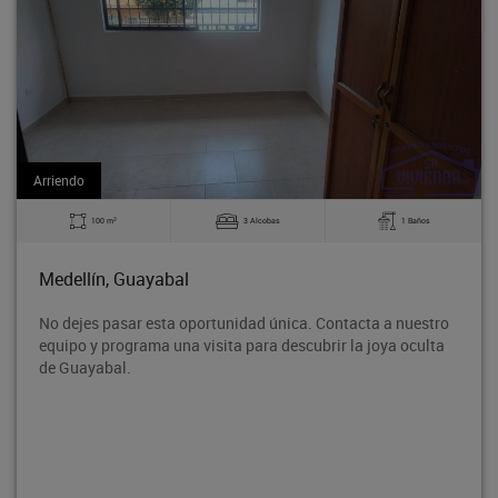
Arriendo
2
3 Alcobas
1 Baños
140 m
Medellín, Guayabal
unidad única. Contacta a nuestro
Bodega en tercer piso, ubic
ta para descubrir la joya oculta
Rodeo entre la avenida 80 
proyección de crecimiento,