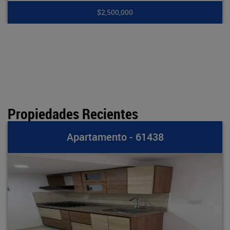
,500,000
$7
Propiedades Recientes
rtamento - 61438
Apa