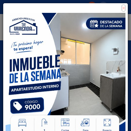
×
Consigna tu propiedad
Zona Clientes
Tipo de inmueble
Todas las ciudades
AVANZADA