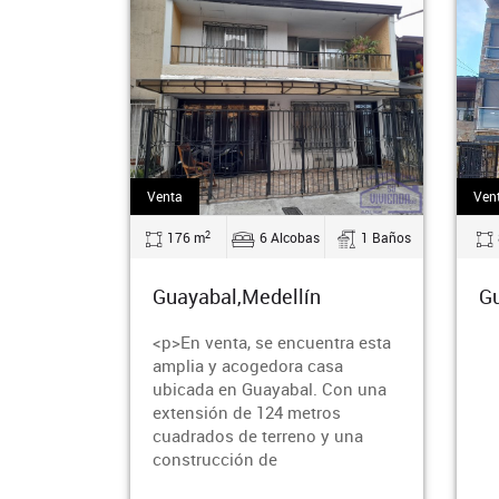
Venta
Ven
2
176 m
6 Alcobas
1 Baños
Guayabal,Medellín
Gu
<p>En venta, se encuentra esta
amplia y acogedora casa
ubicada en Guayabal. Con una
extensión de 124 metros
cuadrados de terreno y una
construcción de