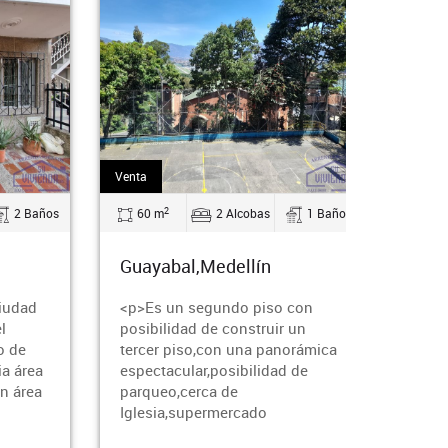
Venta
Venta
2
2 Baños
60 m
2 Alcobas
1 Baños
256
Guayabal,Medellín
Gua
ciudad
<p>Es un segundo piso con
<p>C
l
posibilidad de construir un
ubic
o de
tercer piso,con una panorámica
estra
a área
espectacular,posibilidad de
valo
n área
parqueo,cerca de
cons
Iglesia,supermercado
priva