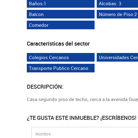
Baños:1
Alcobas: 3
Balcon
Número de Piso:2
Comedor
Características del sector
Colegios Cercanos
Universidades Ce
Transporte Publico Cercano
DESCRIPCIÓN:
Casa segundo piso de techo, cerca a la avenida Guay
¿TE GUSTA ESTE INMUEBLE? ¡ESCRÍBENOS!