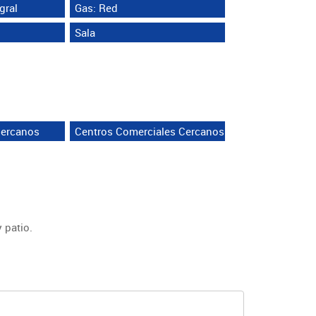
gral
Gas: Red
Sala
ercanos
Centros Comerciales Cercanos
 patio.