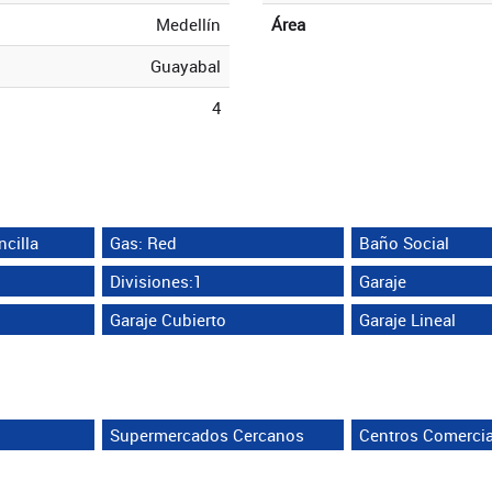
Medellín
Área
Guayabal
4
cilla
Gas: Red
Baño Social
Divisiones:1
Garaje
Garaje Cubierto
Garaje Lineal
Supermercados Cercanos
Centros Comerci