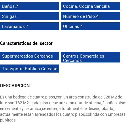
Baños:7
Cocina: Cócina Sencilla
Sin gas
Número de Piso:4
Lavamanos:7
Oficinas:4
Características del sector
Supermercados Cercanos
Centros Comerciales
Cercanos
Transporte Publico Cercano
DESCRIPCIÓN:
Es una bodega de cuatro pisos,con un área construida de 528 M2 de
lote son 132 M2, cada piso tiene un salon grande oficina,2 baños,pisos
en cemento y cerámica,se entrega totalmente de desenglobado,
actualmente están arrendados los cuatro pisos,colinda con Empresas
públicas