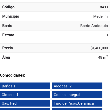
Código
8493
Municipio
Medellín
Barrio
Barrio Antioquia
Estrato
3
Precio
$1,400,000
2
Área
48 m
Comodidades:
Baños:1
Alcobas: 2
Closets: 1
Cocina: Integral
Gas: Red
Tipo de Pisos:Cerámica