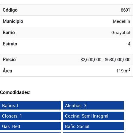
Código
8691
Municipio
Medellín
Barrio
Guayabal
Estrato
4
Precio
$2,600,000 - $630,000,000
2
Área
119 m
Comodidades:
Baños:1
Alcobas: 3
Closets: 1
Cocina: Semi Integral
Gas: Red
Baño Social