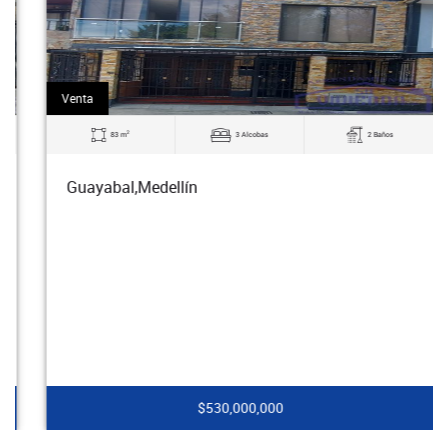
Venta
2
83 m
3 Alcobas
2 Baños
Guayabal,Medellín
$530,000,000