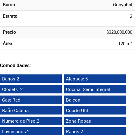
Barrio
Guayabal
Estrato
2
Precio
$320,000,000
2
Área
120 m
Comodidades:
Baños:2
Alcobas: 5
Closets: 2
Cocina: Semi Integral
Gas: Red
Balcon
Baño Cabina
Cuarto Util
Número de Piso:2
Zona Ropas
Lavamanos:2
Patios:2