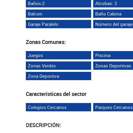
Baños:2
Alcobas: 3
Balcon
Baño Cabina
Garaje Paralelo
Número del garaje
Zonas Comunes:
Juegos
Piscina
Zonas Verdes
Zonas Deportivas
Zona Deportiva
Características del sector
Colegios Cercanos
Parques Cercanos
DESCRIPCIÓN: