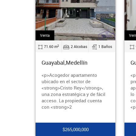
Venta
Venta
2
2
71.60 m
2 Alcobas
1 Baños
92 m
Guayabal,Medellín
Guayabal,M
<p>Acogedor apartamento
<p>Ubicado e
ubicado en el sector de
presentamos 
<strong>Cristo Rey</strong>,
apartamento 
una zona estratégica y de fácil
lo que necesit
acceso. La propiedad cuenta
como en casa
con <strong>2
<p>Ubicado e
$265,000,000
$1,500,000