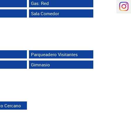
Gas: Red
Sala Comedor
Parqueadero Visitantes
Gimnasio
co Cercano