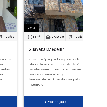
Venta
Venta
2
2
54 m
2 Alcobas
1 Baños
72 m
4 
Guayabal,Medellín
Guayabal,Med
<p><br></p><p><br></p><p>Se
<p>Se vende ac
ofrece hermoso inmueble de 2
con excelente di
habitaciones, ideal para quienes
espacios bien a
buscan comodidad y
vivienda cuenta
funcionalidad. Cuenta con patio
<strong>sala am
interno q
luminosa</stron
$240,000,000
$200,0