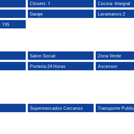
Closets: 1
Cocina: Integral
Garaje
Lavamanos:2
: 195
Salon Social
Zona Verde
Portería:24 Horas
Ascensor
Supermercados Cercanos
Transporte Publi