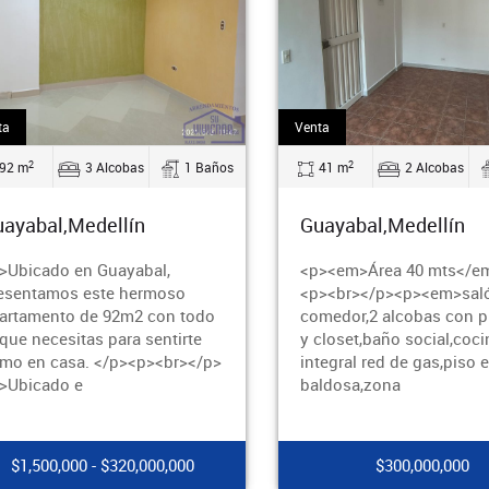
Venta
2
3 Alcobas
1 Baños
41 m
2 Alcobas
1 Baños
edellín
Guayabal,Medellín
n Guayabal,
<p><em>Área 40 mts</em></p>
este hermoso
<p><br></p><p><em>salón
de 92m2 con todo
comedor,2 alcobas con puertas
as para sentirte
y closet,baño social,cocina
. </p><p><br></p>
integral red de gas,piso en
baldosa,zona
 - $320,000,000
$300,000,000