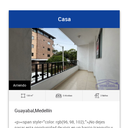
Casa
Arriendo
2
120 m
3 Alcobas
2 Baños
Guayabal,Medellín
<p><span style="color: rgb(96, 98, 102);">¡No dejes
pasar esta oportunidad de vivir en un barrio tranquilo y