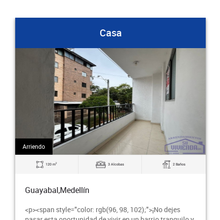
Casa
Arriendo
2
120 m
3 Alcobas
2 Baños
Guayabal,Medellín
<p><span style="color: rgb(96, 98, 102);">¡No dejes
pasar esta oportunidad de vivir en un barrio tranquilo y