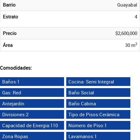
Barrio
Guayabal
Estrato
4
Precio
$2,600,000
2
Área
30 m
Comodidades:
Baños:1
Cocina: Semi Integral
Gas: Red
Baño Social
Antejardin
Baño Cabina
Divisiones:2
Tipo de Pisos:Cerámica
Capacidad de Energia:110
Número de Piso:1
Zona Ropas
Lavamanos:1