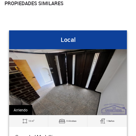
PROPIEDADES SIMILARES
Local
Arriendo
2
38 m
0 Alcobas
1 Baños