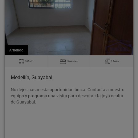
Arriendo
2
3 Alcobas
1 Baños
140 m
Medellín, Guayabal
dad única. Contacta a nuestro
Bodega en tercer piso, ubicado
para descubrir la joya oculta
Rodeo entre la avenida 80 y l
proyección de crecimiento, co