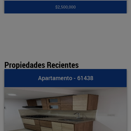
00,000
$7,9
Propiedades Recientes
ento - 61438
Apartam