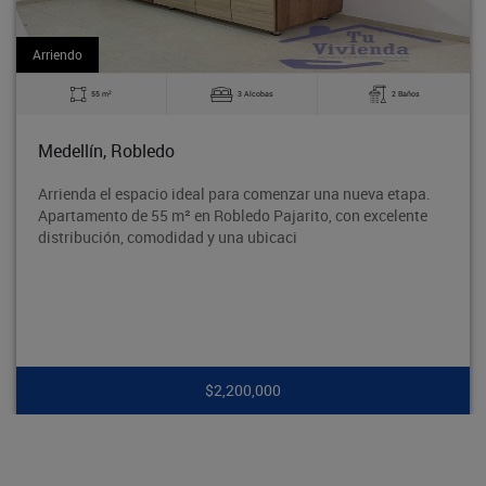
Arriendo
2
3 Alcobas
2 Baños
60 m
Bello, La Madera
para comenzar una nueva etapa.
Excelente apartamento en e
obledo Pajarito, con excelente
tradicional Barrio Obrero d
una ubicaci
segura y con excelente acce
,200,000
$1