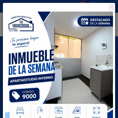
×
Consigna tu propiedad
Zona Clientes
Tipo de inmueble
Todas las ciudades
AVANZADA