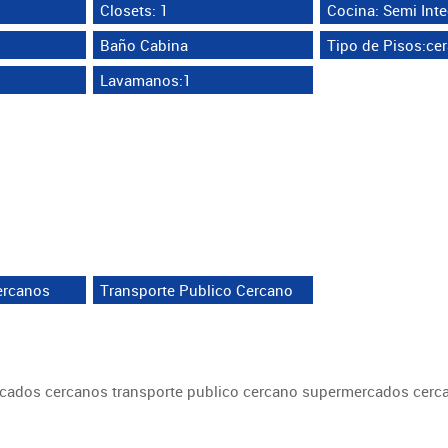
Closets: 1
Cocina: Semi Inte
Baño Cabina
Tipo de Pisos:ce
Lavamanos:1
ercanos
Transporte Publico Cercano
ercados cercanos transporte publico cercano supermercados cerc