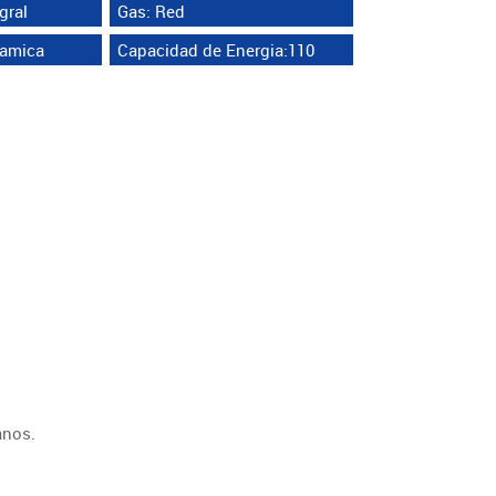
gral
Gas: Red
ramica
Capacidad de Energia:110
anos.