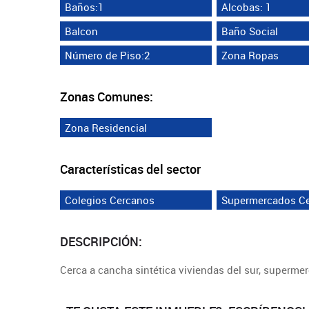
Baños:1
Alcobas: 1
Balcon
Baño Social
Número de Piso:2
Zona Ropas
Zonas Comunes:
Zona Residencial
Características del sector
Colegios Cercanos
Supermercados C
DESCRIPCIÓN:
Cerca a cancha sintética viviendas del sur, superm