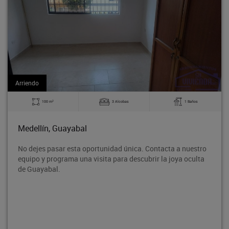
Arriendo
2
100 m
3 Alcobas
1 Baños
Medellín, Guayabal
No dejes pasar esta oportunidad única. Contacta a nuestro
equipo y programa una visita para descubrir la joya oculta
de Guayabal.