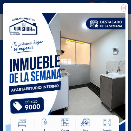
×
Consigna tu propiedad
Zona Clientes
Tipo de inmueble
Todas las ciudades
AVANZADA