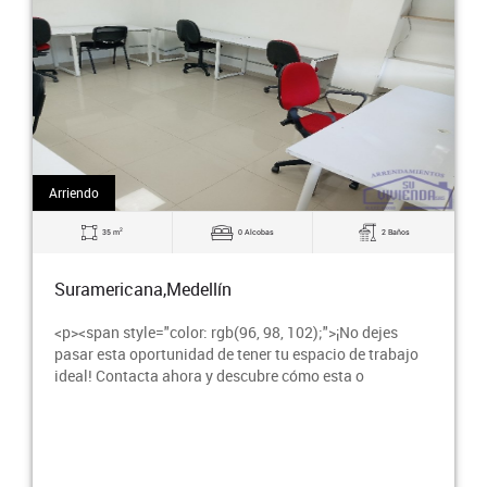
Arriendo
2
75 m
0 Alcobas
2 Baños
Suramericana,Medellín
<p>oficina en 2do piso en edificio cerca a la estación
jo
suramericana del metro y éxito suramericana, cuenta
con un salon amplio, ascensor en edificio,