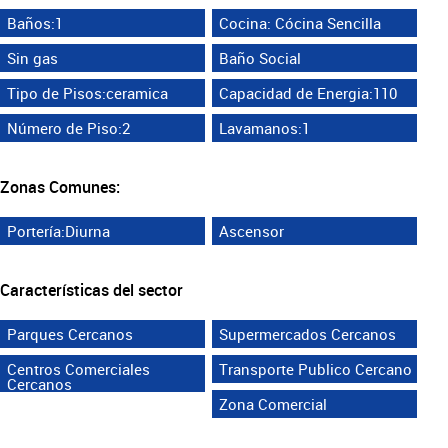
Baños:1
Cocina: Cócina Sencilla
Sin gas
Baño Social
Tipo de Pisos:ceramica
Capacidad de Energia:110
Número de Piso:2
Lavamanos:1
Zonas Comunes:
Portería:Diurna
Ascensor
Características del sector
Parques Cercanos
Supermercados Cercanos
Centros Comerciales
Transporte Publico Cercano
Cercanos
Zona Comercial