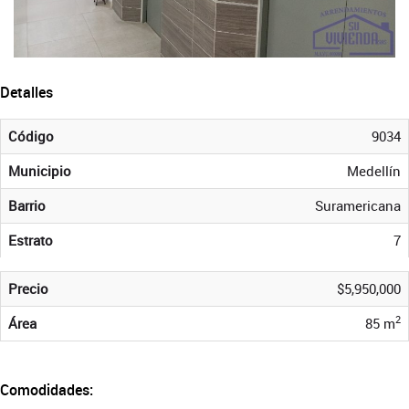
Detalles
Código
9034
Municipio
Medellín
Barrio
Suramericana
Estrato
7
Precio
$5,950,000
2
Área
85 m
Comodidades: