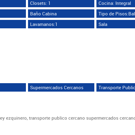
Closets: 1
Cocina: Integral
Baño Cabina
Tipo de Pisos:Ba
Lavamanos:1
Sala
Supermercados Cercanos
Transporte Publi
 rey ezquinero, transporte publico cercano supermercados cercan