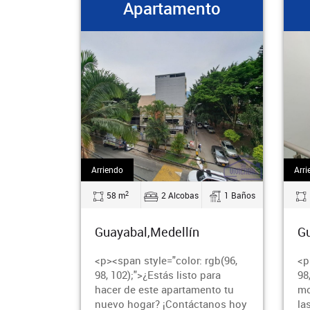
Apartamento
Arriendo
Arrien
2
58 m
2 Alcobas
1 Baños
58
Guayabal,Medellín
Gua
<p><span style="color: rgb(96,
<p><
98, 102);">¿Estás listo para
98, 
hacer de este apartamento tu
mode
nuevo hogar? ¡Contáctanos hoy
las 