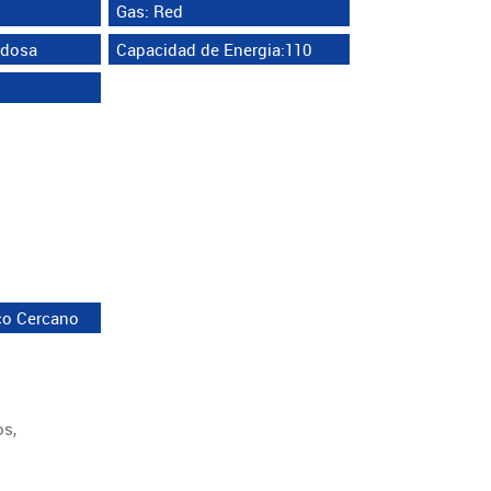
Gas: Red
ldosa
Capacidad de Energia:110
co Cercano
os,