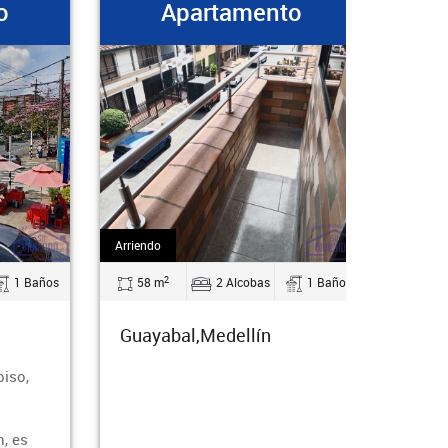
Apartamento
Arriendo
Arriendo
2
1 Baños
58 m
2 Alcobas
1 Baños
58 m
Guayabal,Medellín
Guaya
so,
 es