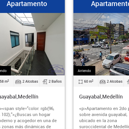
Apartamento
Apartamento
do
Arriendo
2
2
 m
2 Alcobas
2 Baños
60 m
2 Alcobas
yabal,Medellín
Guayabal,Medellín
span style="color: rgb(96,
<p>Apartamento en 2do pi
102);">¿Buscas un hogar
sobre avenida guayabal,
rno y acogedor en una de
ubicado en la zona
zonas más dinámicas de
suroccidental de Medellín,