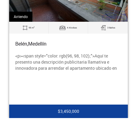
Arriendo
2
60 m
2 Alcobas
1 Baños
Belén,Medellín
$1,900,000