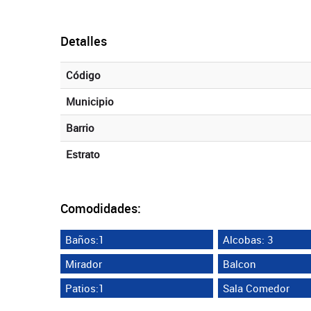
Detalles
Código
Municipio
Barrio
Estrato
Comodidades:
Baños:1
Alcobas: 3
Mirador
Balcon
Patios:1
Sala Comedor