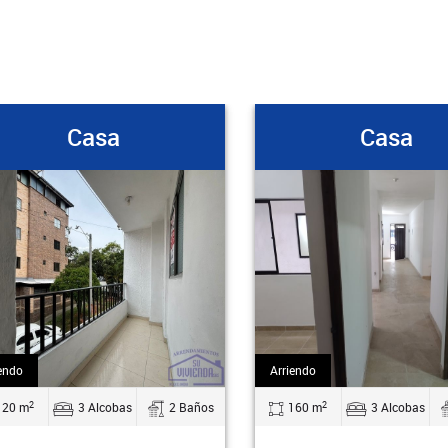
Casa
Casa
endo
Arriendo
2
2
120 m
3 Alcobas
2 Baños
160 m
3 Alcobas