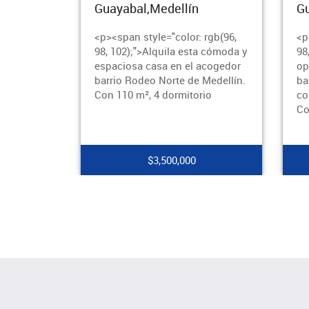
Guayabal,Medellín
Gu
<p><span style="color: rgb(96,
<p
98, 102);">Alquila esta cómoda y
98
espaciosa casa en el acogedor
op
barrio Rodeo Norte de Medellín.
ba
Con 110 m², 4 dormitorio
co
Co
$3,500,000