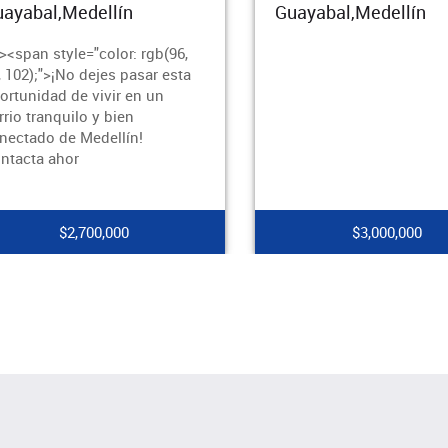
ayabal,Medellín
Guayabal,Medellín
><span style="color: rgb(96,
, 102);">¡No dejes pasar esta
ortunidad de vivir en un
rrio tranquilo y bien
nectado de Medellín!
ntacta ahor
$2,700,000
$3,000,000