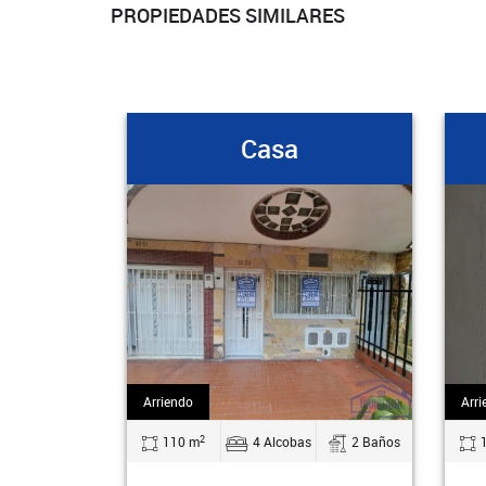
PROPIEDADES SIMILARES
Casa
Arriendo
Arri
2
110 m
4 Alcobas
2 Baños