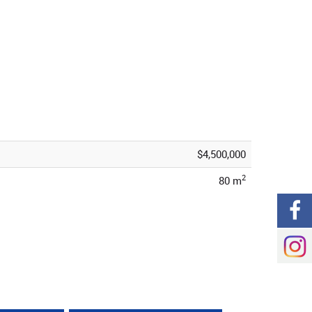
$4,500,000
2
80 m