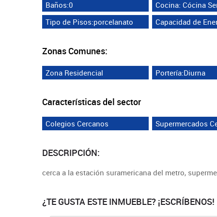
Baños:0
Cocina: Cócina Sen
Tipo de Pisos:porcelanato
Capacidad de Ener
Zonas Comunes:
Zona Residencial
Portería:Diurna
Características del sector
Colegios Cercanos
Supermercados C
DESCRIPCIÓN:
cerca a la estación suramericana del metro, superm
¿TE GUSTA ESTE INMUEBLE? ¡ESCRÍBENOS!