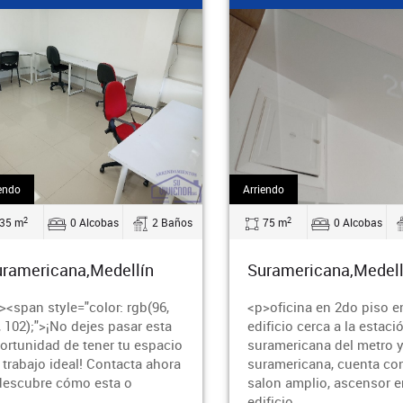
endo
Arriendo
2
2
35 m
0 Alcobas
2 Baños
75 m
0 Alcobas
ramericana,Medellín
Suramericana,Medell
><span style="color: rgb(96,
<p>oficina en 2do piso e
, 102);">¡No dejes pasar esta
edificio cerca a la estaci
ortunidad de tener tu espacio
suramericana del metro y
 trabajo ideal! Contacta ahora
suramericana, cuenta co
descubre cómo esta o
salon amplio, ascensor e
edificio,