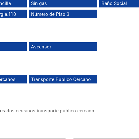
cilla
Sin gas
Baño Social
gia:110
Número de Piso:3
Ascensor
ercanos
Transporte Publico Cercano
ercados cercanos transporte publico cercano.