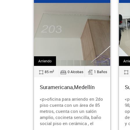
Arriendo
Arri
2
85 m
0 Alcobas
1 Baños
Suramericana,Medellín
Su
<p>oficina para arriendo en 2do
<p
piso cuenta con un área de 85
98
metros, cuenta con un salón
op
amplio, cocineta sencilla, baño
de
social piso en cerámica , el
y 