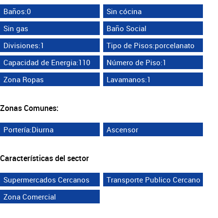
Baños:0
Sin cócina
Sin gas
Baño Social
Divisiones:1
Tipo de Pisos:porcelanato
Capacidad de Energia:110
Número de Piso:1
Zona Ropas
Lavamanos:1
Zonas Comunes:
Portería:Diurna
Ascensor
Características del sector
Supermercados Cercanos
Transporte Publico Cercano
Zona Comercial