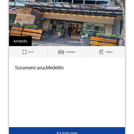
Arriendo
2
17 m
0 Alcobas
0 Baños
Suramericana,Medellín
$2,500,000