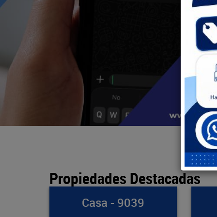
Propiedades Destacadas
39
Bodega - 891
Ap