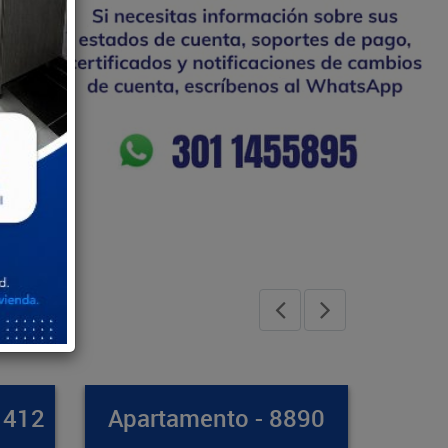
8890
Casa - 8971