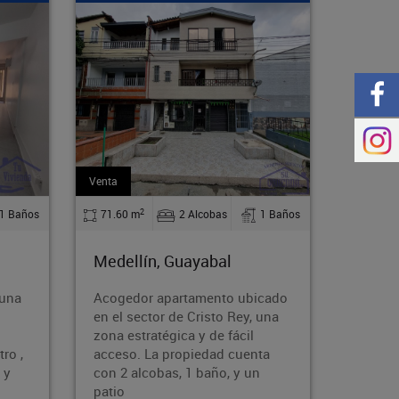
Arriendo
Arriend
2
1 Baños
110 m
4 Alcobas
2 Baños
130
Medellín, Guayabal
Mede
bicado
Alquila esta cómoda y
Bodeg
y, una
espaciosa casa en el acogedor
se co
l
barrio Rodeo Norte de Medellín.
atrac
enta
Con 110 m², 4 dormitorios,
activ
un
parqueadero y acceso a
alma
transporte públi
com