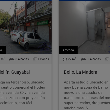
endo
Venta
2
2
22 m
1 Alcobas
1 Baños
71.60 m
2 Alcobas
llo, La Madera
Medellín, Guayabal
arta estudio ubicado en una
Acogedor apartamento u
y buena zona de barrio
en el sector de Cristo Re
evo a una cuadra del
zona estratégica y de fáci
ansporte de buses del metro ,
acceso. La propiedad cu
permercados, droguerías y
con 2 alcobas, 1 baño, y 
cho mas. S
patio