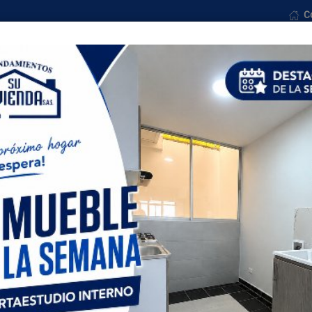
C
osotros
Ventas
Formularios
Noticias
Con
Todas las ciudades