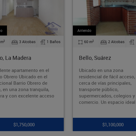
rriendo
Arriendo
2
2
60 m
2 Alcobas
1 Baños
110 m
2 Alcobas
Bello, Suárez
Bello, Barrio Nuevo
Ubicado en una zona
¡Oportunidad en Barrio
residencial de fácil acceso,
Bello!¿Buscas un inmu
cerca de vías principales,
amplio, bien ubicado y
transporte público,
potencial? ¡Esta es tu
supermercados, colegios y
oportunidad! Área: 110
comercio. Un espacio ideal p
Ubicación: Ba
$1,100,000
$1,700,000