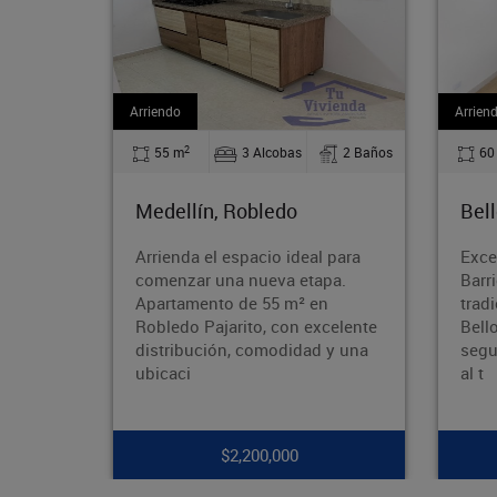
Arriendo
A
2
as
2 Baños
60 m
3 Alcobas
1 Baños
o
Bello, La Madera
ideal para
Excelente apartamento en el
 etapa.
Barrio Obrero Ubicado en el
m² en
tradicional Barrio Obrero de
n excelente
Bello, en una zona tranquila,
idad y una
segura y con excelente acceso
al t
0
$1,750,000