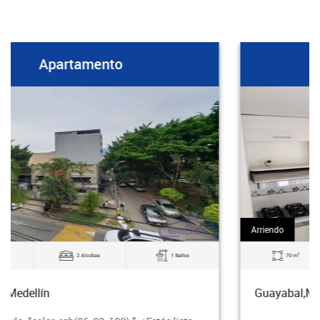
Apartamento
Arriendo
2
70 m
3 Alcobas
2 Baños
Guayabal,Medellín