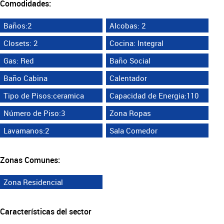
Comodidades:
Baños:2
Alcobas: 2
Closets: 2
Cocina: Integral
Gas: Red
Baño Social
Baño Cabina
Calentador
Tipo de Pisos:ceramica
Capacidad de Energia:110
Número de Piso:3
Zona Ropas
Lavamanos:2
Sala Comedor
Zonas Comunes:
Zona Residencial
Características del sector