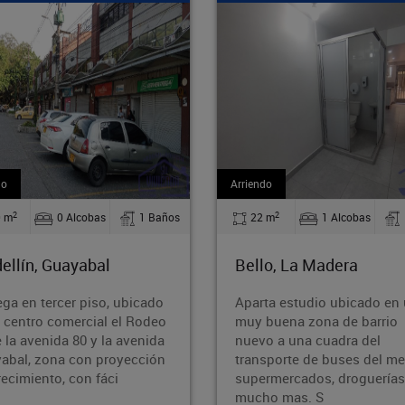
iendo
Venta
2
2
22 m
1 Alcobas
1 Baños
71.60 m
2 Alcobas
ello, La Madera
Medellín, Guayabal
arta estudio ubicado en una
Acogedor apartamento u
y buena zona de barrio
en el sector de Cristo Re
evo a una cuadra del
zona estratégica y de fác
ansporte de buses del metro ,
acceso. La propiedad cu
permercados, droguerías y
con 2 alcobas, 1 baño, y
cho mas. S
patio