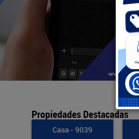
Propiedades Destacadas
39
Bodega - 891
Ap