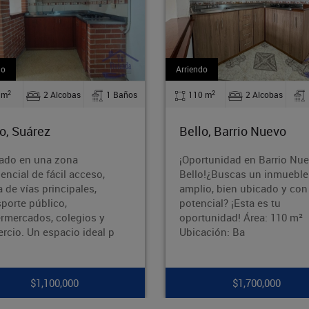
rriendo
Arriendo
2
2
110 m
2 Alcobas
1 Baños
54 m
2 Alcobas
Bello, Barrio Nuevo
Medellín, Florencia
¡Oportunidad en Barrio Nuevo,
Ubicado en una zona
Bello!¿Buscas un inmueble
residencial de fácil acc
amplio, bien ubicado y con gran
cerca de vías principal
potencial? ¡Esta es tu
transporte público,
oportunidad! Área: 110 m²
supermercados, colegi
Ubicación: Ba
comercio. Un espacio i
$1,700,000
$1,400,000