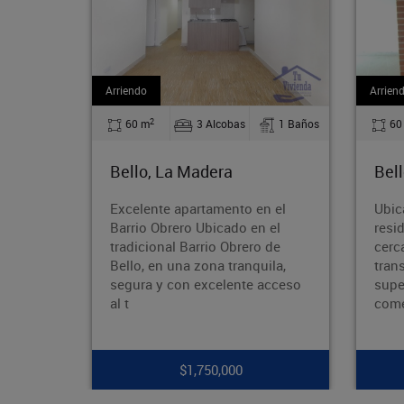
Arriendo
A
2
as
1 Baños
60 m
2 Alcobas
1 Baños
Bello, Suárez
to en el
Ubicado en una zona
o en el
residencial de fácil acceso,
rero de
cerca de vías principales,
anquila,
transporte público,
nte acceso
supermercados, colegios y
comercio. Un espacio ideal p
0
$1,100,000