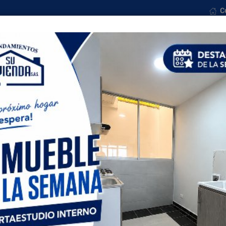
C
osotros
Ventas
Formularios
Noticias
Con
Todas las ciudades