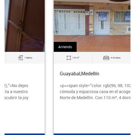
Arriendo
2
110 m
4 Alcobas
2 Baños
Guayabal,Medellín
<p><span style="color: rgb(96, 98, 102);">Alquila esta
cómoda y espaciosa casa en el acogedor barrio Rodeo
Norte de Medellín. Con 110 m², 4 dormitorio