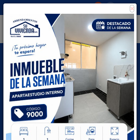
×
Consigna tu propiedad
Zona Clientes
Tipo de inmueble
Todas las ciudades
AVANZADA