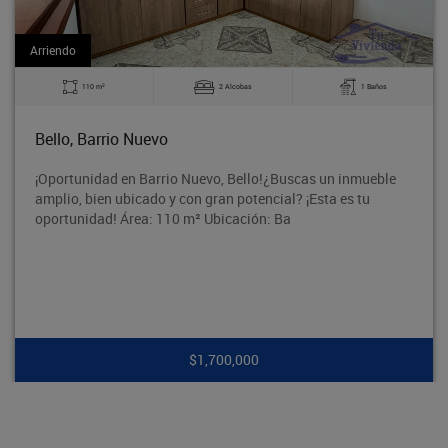
Arriendo
2
2 Alcobas
1 Baños
54 m
uevo
Medellín, Flore
Barrio Nuevo, Bello!¿Buscas un inmueble
Ubicado en una z
ado y con gran potencial? ¡Esta es tu
vías principales
a: 110 m² Ubicación: Ba
colegios y comer
$1,700,000