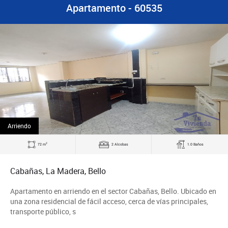
Apartamento - 60535
Arriendo
2
72 m
2 Alcobas
1.0 Baños
Cabañas, La Madera, Bello
Apartamento en arriendo en el sector Cabañas, Bello. Ubicado en
una zona residencial de fácil acceso, cerca de vías principales,
transporte público, s