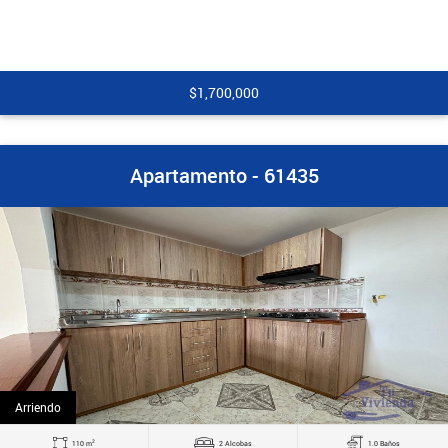
$1,700,000
Apartamento - 61435
Arriendo
2
110 m
2 Alcobas
1.0 Baños