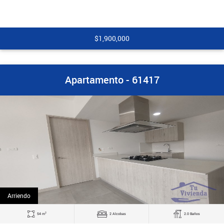
$1,900,000
Apartamento - 61417
Arriendo
2
54 m
2 Alcobas
2.0 Baños