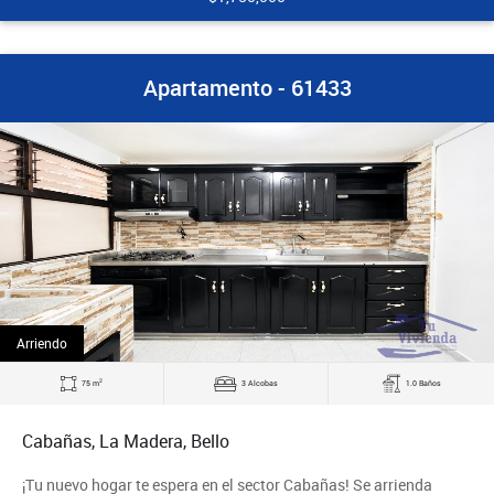
Apartamento - 61433
Arriendo
2
75 m
3 Alcobas
1.0 Baños
Cabañas, La Madera, Bello
¡Tu nuevo hogar te espera en el sector Cabañas! Se arrienda