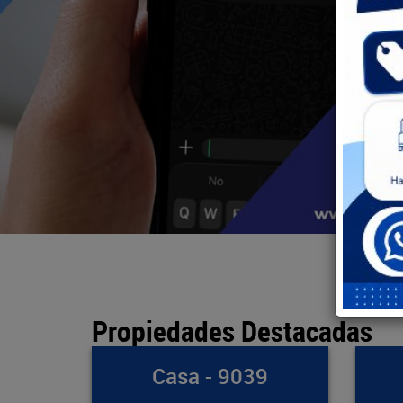
Propiedades Destacadas
039
Bodega - 891
Ap