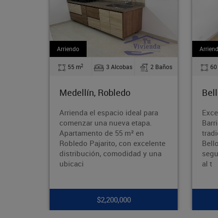
Arriendo
2
obas
2 Baños
60 m
3 Alcobas
1 Baños
do
Bello, La Madera
 ideal para
Excelente apartamento en el
a etapa.
Barrio Obrero Ubicado en el
 m² en
tradicional Barrio Obrero de
con excelente
Bello, en una zona tranquila,
odidad y una
segura y con excelente acceso
al t
000
$1,750,000