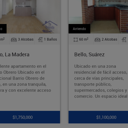
Arriendo
Arriendo
2
2
60 m
2 Alcobas
1 Baños
110 m
2 Alcoba
Bello, Suárez
Bello, Barrio Nue
Ubicado en una zona
¡Oportunidad en Barr
residencial de fácil acceso,
Bello!¿Buscas un in
cerca de vías principales,
amplio, bien ubicado
transporte público,
potencial? ¡Esta es t
supermercados, colegios y
oportunidad! Área: 1
comercio. Un espacio ideal p
Ubicación: Ba
$1,100,000
$1,700,00