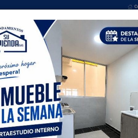
C
osotros
Ventas
Formularios
Noticias
Con
Todas las ciudades