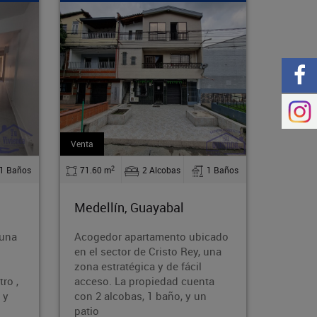
Arriendo
Arrien
2
1 Baños
110 m
4 Alcobas
2 Baños
13
Medellín, Guayabal
Med
ubicado
Alquila esta cómoda y
Bode
y, una
espaciosa casa en el acogedor
se c
il
barrio Rodeo Norte de Medellín.
atra
enta
Con 110 m², 4 dormitorios,
acti
 un
parqueadero y acceso a
alma
transporte públi
com