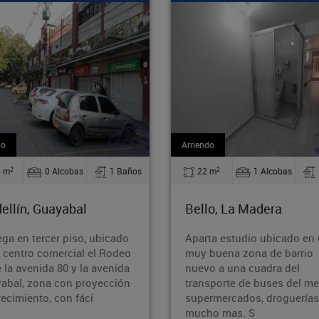
iendo
Venta
2
2
22 m
1 Alcobas
1 Baños
71.60 m
2 Alcobas
ello, La Madera
Medellín, Guayabal
parta estudio ubicado en una
Acogedor apartamento 
uy buena zona de barrio
en el sector de Cristo Re
uevo a una cuadra del
zona estratégica y de fác
ansporte de buses del metro ,
acceso. La propiedad cu
upermercados, droguerías y
con 2 alcobas, 1 baño, y
ucho mas. S
patio