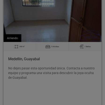
Arriendo
2
3 Alcobas
1 Baños
140 m
Medellín, Guayabal
ortunidad única. Contacta a nuestro
Bodega en tercer piso, 
isita para descubrir la joya oculta
Rodeo entre la avenida
proyección de crecimien