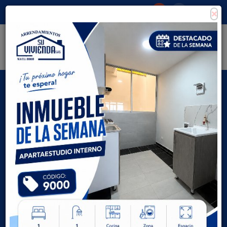
×
Consigna tu propiedad
Zona Clientes
Tipo de inmueble
Todas las ciudades
AVANZADA