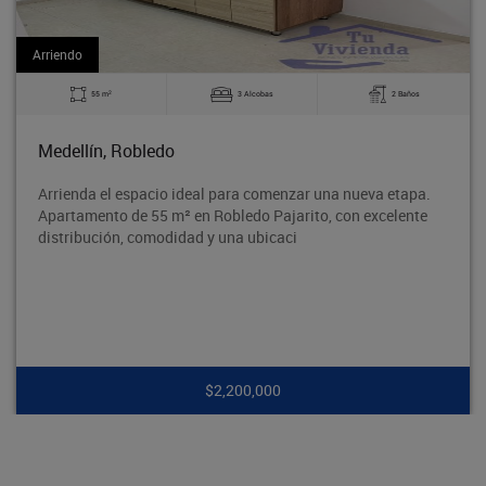
Arriendo
2
3 Alcobas
2 Baños
60 m
Bello, La Madera
 ideal para comenzar una nueva etapa.
Excelente apartamen
² en Robledo Pajarito, con excelente
tradicional Barrio O
idad y una ubicaci
segura y con excelen
$2,200,000