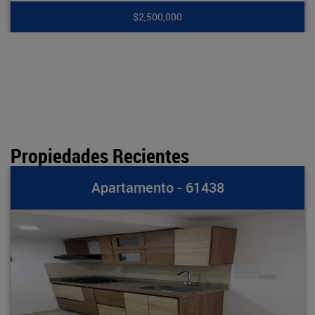
$2,500,000
Propiedades Recientes
rtamento - 61438
Apa