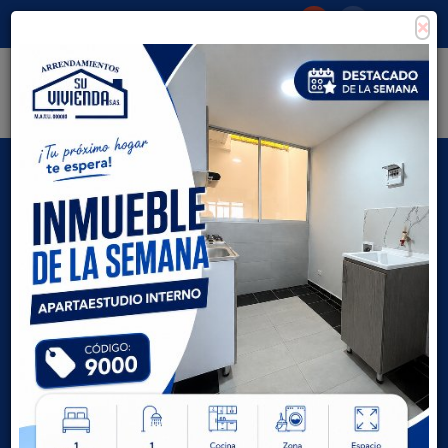
×
Consigna tu propiedad
Zona Clientes
Tipo de inmueble
Todas las ciudades
AVANZADA