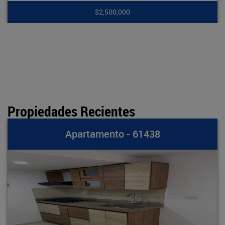
$7,900,000
Propiedades Recientes
- 61438
Apartamento 