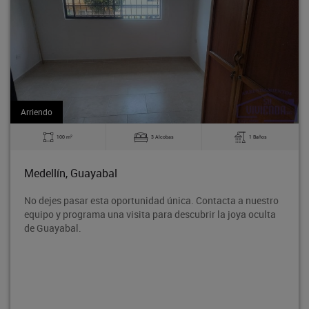
Arriendo
2
1 Baños
140 m
0 Alcobas
Medellín, Guayabal
a. Contacta a nuestro
Bodega en tercer piso, ubicado en el c
cubrir la joya oculta
Rodeo entre la avenida 80 y la avenid
proyección de crecimiento, con fáci