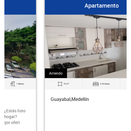
Apartamento
Arriendo
2
70 m
3 Alcobas
2 Baños
Guayabal,Medellín