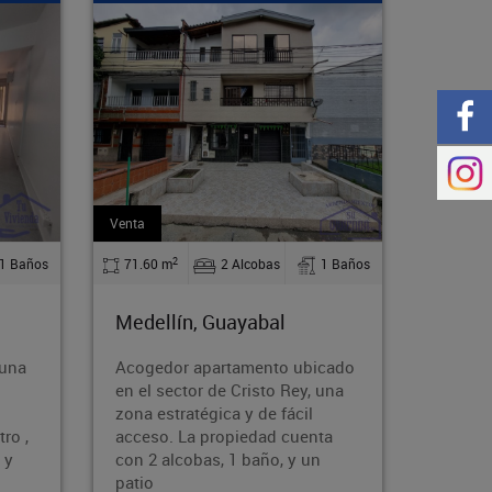
Arriendo
Arriend
2
1 Baños
110 m
4 Alcobas
2 Baños
130
Medellín, Guayabal
Mede
bicado
Alquila esta cómoda y
Bodeg
, una
espaciosa casa en el acogedor
se co
l
barrio Rodeo Norte de Medellín.
atrac
nta
Con 110 m², 4 dormitorios,
activ
un
parqueadero y acceso a
almac
transporte públi
come