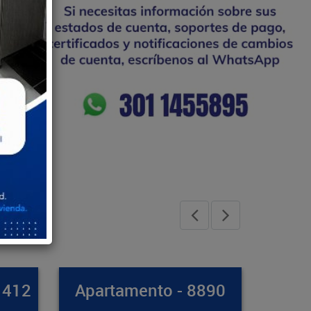
8890
Casa - 8971