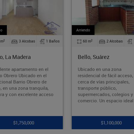
riendo
Arriendo
2
2
60 m
2 Alcobas
1 Baños
110 m
2 Alcobas
ello, Suárez
Bello, Barrio Nuevo
bicado en una zona
¡Oportunidad en Barrio 
esidencial de fácil acceso,
Bello!¿Buscas un inmue
erca de vías principales,
amplio, bien ubicado y 
ransporte público,
potencial? ¡Esta es tu
upermercados, colegios y
oportunidad! Área: 110 
omercio. Un espacio ideal p
Ubicación: Ba
$1,100,000
$1,700,000