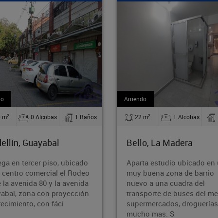
endo
Venta
2
2
22 m
1 Alcobas
1 Baños
71.60 m
2 Alcobas
llo, La Madera
Medellín, Guayabal
arta estudio ubicado en una
Acogedor apartamento u
y buena zona de barrio
en el sector de Cristo Rey
evo a una cuadra del
zona estratégica y de fáci
nsporte de buses del metro ,
acceso. La propiedad cue
permercados, droguerías y
con 2 alcobas, 1 baño, y 
cho mas. S
patio