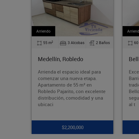
Arriendo
Ar
2
s
2 Baños
60 m
3 Alcobas
1 Baños
Bello, La Madera
B
eal para
Excelente apartamento en el
U
etapa.
Barrio Obrero Ubicado en el
r
² en
tradicional Barrio Obrero de
c
 excelente
Bello, en una zona tranquila,
t
dad y una
segura y con excelente acceso
s
al t
c
$1,750,000