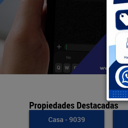
Propiedades Destacadas
39
Bodega - 891
Ap