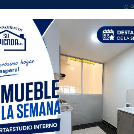
C
osotros
Ventas
Formularios
Noticias
Con
Todas las ciudades